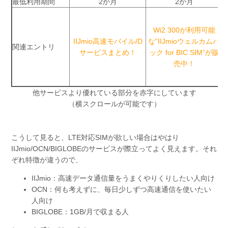
最低利用期間
2か月
2か月
Wi2 300が利用可能
IIJmio高速モバイル/D
な”IIJmioウェルカムパ
h
関連エントリ
サービスまとめ！
ック for BIC SIM”が販
売中！
他サービスより優れている部分を赤字にしています
（横スクロールが可能です）
こうして見ると、LTE対応SIMが欲しい場合はやはり
IIJmio/OCN/BIGLOBEのサービスが際立ってよく見えます。それ
ぞれ特徴が違うので、
IIJmio：高速データ通信量をうまくやりくりしたい人向け
OCN：何も考えずに、毎日少しずつ高速通信を使いたい
人向け
BIGLOBE：1GB/月で収まる人